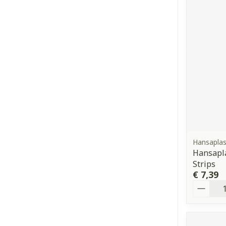
Hansaplas
Hansapla
Strips
€ 7,39
Aantal