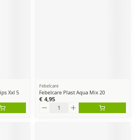
erende
Parfums en
geurproducten
Febelcare
ips Xxl 5
Febelcare Plast Aqua Mix 20
€ 4,95
CBD
Aantal