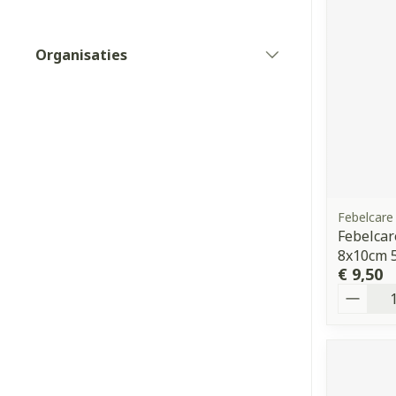
Vitaliteit 50+
Toon submenu voor Vitaliteit
Thuiszorg
Nagels en ho
Organisaties
Mond
Huid
filter
Plantaardige 
Natuur geneeskunde
Batterijen
Toon submenu voor Natuur g
Droge mond
Ontsmetten e
Toebehoren
Spijsverterin
Thuiszorg en EHBO
desinfecteren
Elektrische ta
Toon submenu voor Thuiszor
Steriel materi
Schimmels
Interdentaal - 
Dieren en insecten
Vacht, huid o
Koortsblaasjes 
Toon submenu voor Dieren en
Kunstgebit
Jeuk
Febelcare
Geneesmiddelen
Toon meer
Febelcar
Toon submenu voor Geneesmi
8x10cm 
€ 9,50
Aantal
Voeten en be
Aerosoltherap
zuurstof
Zware benen
Droge voeten, 
Aerosol toeste
kloven
Tabletten
Aerosol access
Blaren
Creme, gel en 