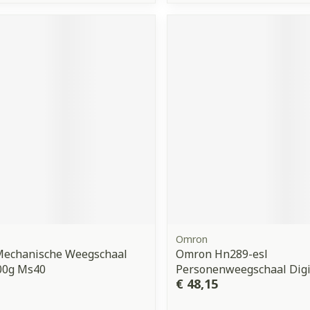
Omron
Mechanische Weegschaal
Omron Hn289-esl
00g Ms40
Personenweegschaal Digit
€ 48,15