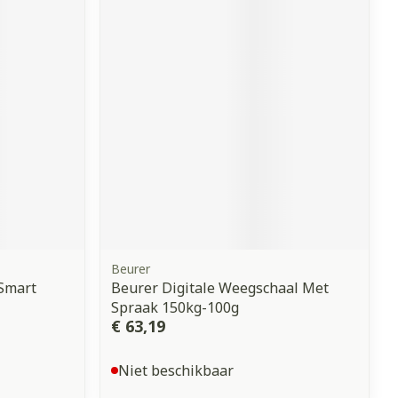
erende
Parfums en
geurproducten
Beurer
CBD
 Smart
Beurer Digitale Weegschaal Met
Spraak 150kg-100g
€ 63,19
Niet beschikbaar