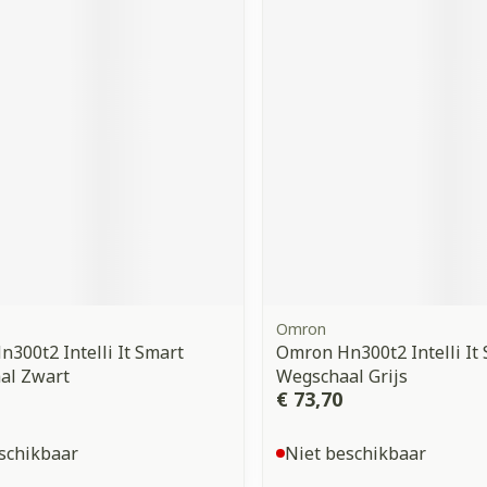
orging
Supplementen
Insectenw
middelen
n
Mondmaskers
issen
 -
uid
d
Omron
Zelfbruiner
Scheren
300t2 Intelli It Smart
Omron Hn300t2 Intelli It
al Zwart
Wegschaal Grijs
€ 73,70
schikbaar
Niet beschikbaar