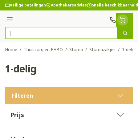
Ga naar de inhoud
Veilige betalingen
Apothekersadvies
Snelle beschikbaarheid
Menu
Zoek
Product, merk, categorie...
Home
/
Thuiszorg en EHBO
/
Stoma
/
Stomazakjes
/
1-delig
1-delig
Filteren
Doorgaan naar productlijst
Prijs
filter