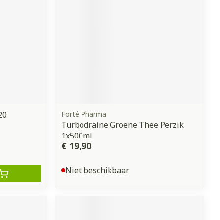
erende
Parfums en
geurproducten
20
Forté Pharma
Turbodraine Groene Thee Perzik
1x500ml
€ 19,90
CBD
Niet beschikbaar