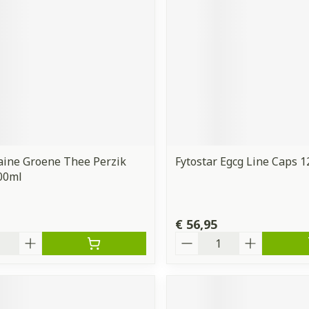
orging
Supplementen
Insectenw
middelen
n
Mondmaskers
issen
 -
uid
d
aine Groene Thee Perzik
Fytostar Egcg Line Caps 1
00ml
Zelfbruiner
Scheren
€ 56,95
Aantal