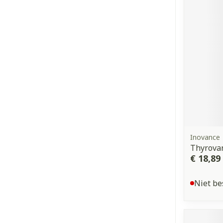
Inovance
Thyrova
€ 18,89
Niet be