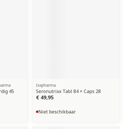
pharma
Ixxpharma
rdig 45
Seronutrixx Tabl 84 + Caps 28
€ 49,95
Niet beschikbaar