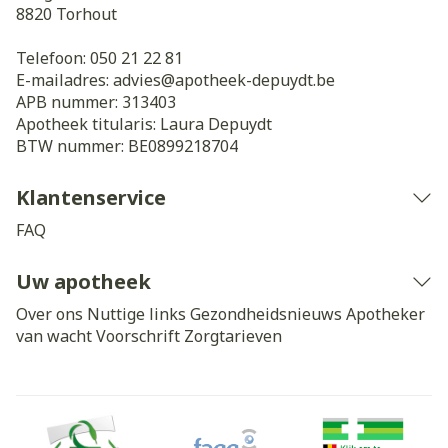
8820
Torhout
Telefoon:
050 21 22 81
E-mailadres:
advies@
apotheek-depuydt.be
APB nummer:
313403
Apotheek titularis:
Laura Depuydt
BTW nummer:
BE0899218704
Klantenservice
FAQ
Uw apotheek
Over ons
Nuttige links
Gezondheidsnieuws
Apotheker
van wacht
Voorschrift
Zorgtarieven