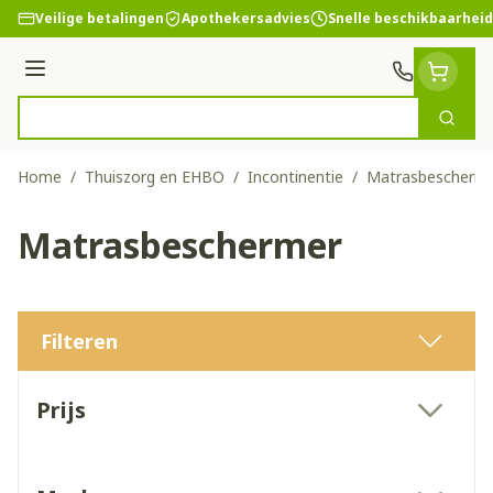
Ga naar de inhoud
Veilige betalingen
Apothekersadvies
Snelle beschikbaarheid
Menu
Zoek
Product, merk, categorie...
Home
/
Thuiszorg en EHBO
/
Incontinentie
/
Matrasbescherm
Matrasbeschermer
Filteren
Doorgaan naar productlijst
Prijs
filter