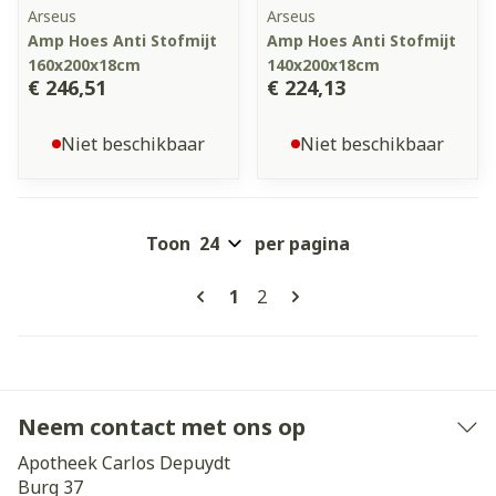
Arseus
Arseus
Amp Hoes Anti Stofmijt
Amp Hoes Anti Stofmijt
160x200x18cm
140x200x18cm
€ 246,51
€ 224,13
Niet beschikbaar
Niet beschikbaar
Toon
per pagina
Pagina's
U lees momenteel pagina
Pagina
1
2
Neem contact met ons op
Apotheek Carlos Depuydt
Burg 37