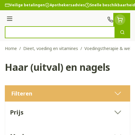
Ga naar de inhoud
Veilige betalingen
Apothekersadvies
Snelle beschikbaarheid
Menu
Zoek
Product, merk, categorie...
Home
/
Dieet, voeding en vitamines
/
Voedingstherapie & welzi
Haar (uitval) en nagels
Filteren
Doorgaan naar productlijst
Prijs
filter