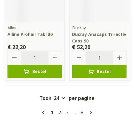
Alline
Ducray
Alline Prohair Tabl 30
Ducray Anacaps Tri-activ
Caps 90
€ 22,20
€ 52,20
Aantal
Aantal
Bestel
Bestel
Toon
per pagina
Pagina's
U lees momenteel pagina
Pagina
Pagina
Pagina
1
2
3
...
8