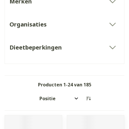
Merken
filter
Organisaties
filter
Dieetbeperkingen
filter
Producten
1
-
24
van
185
Sorteer op: