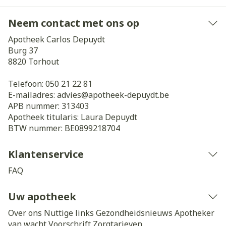
Neem contact met ons op
Apotheek Carlos Depuydt
Burg 37
8820
Torhout
Telefoon:
050 21 22 81
E-mailadres:
advies@
apotheek-depuydt.be
APB nummer:
313403
Apotheek titularis:
Laura Depuydt
BTW nummer:
BE0899218704
Klantenservice
FAQ
Uw apotheek
Over ons
Nuttige links
Gezondheidsnieuws
Apotheker
van wacht
Voorschrift
Zorgtarieven