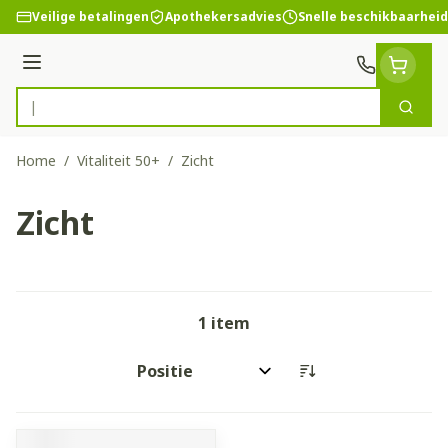
Ga naar de inhoud
Veilige betalingen
Apothekersadvies
Snelle beschikbaarheid
Menu
Zoek
Product, merk, categorie...
Home
/
Vitaliteit 50+
/
Zicht
Zicht
1
item
Sorteer op: