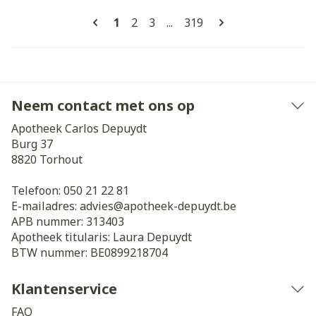
Pagina's
U lees momenteel pagina
Pagina
Pagina
Pagina
1
2
3
...
319
Neem contact met ons op
Apotheek Carlos Depuydt
Burg 37
8820
Torhout
Telefoon:
050 21 22 81
E-mailadres:
advies@
apotheek-depuydt.be
APB nummer:
313403
Apotheek titularis:
Laura Depuydt
BTW nummer:
BE0899218704
Klantenservice
FAQ