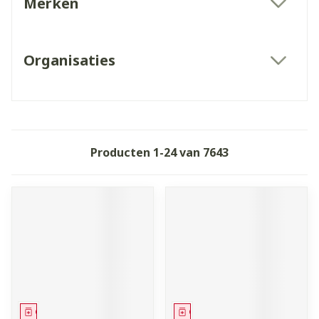
Merken
filter
Organisaties
filter
Producten
1
-
24
van
7643
Geneesmiddel
Geneesmiddel