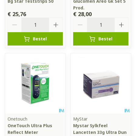
Bg Star Teststrips 50
Glucomen Areo Gk Set 5
Prod.
€ 25,76
€ 28,00
Aantal
Aantal
Bestel
Bestel
Onetouch
MyStar
OneTouch Ultra Plus
Mystar Sylkfeel
Reflect Meter
Lancetten 33g Ultra Dun