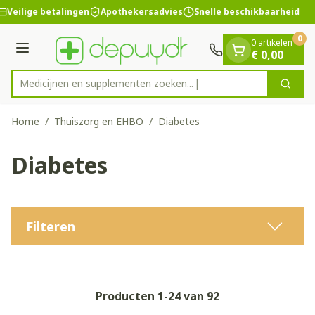
Dia 1 van 1
Ga naar de inhoud
Veilige betalingen
Apothekersadvies
Snelle beschikbaarheid
0
0 artikelen
Menu
€ 0,00
Medicijnen en
Zoek
Product, merk, categorie...
Home
/
Thuiszorg en EHBO
/
Diabetes
Diabetes
Filteren
Producten
1
-
24
van
92