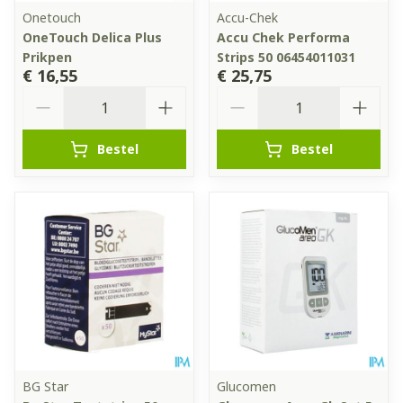
Onetouch
Accu-Chek
OneTouch Delica Plus
Accu Chek Performa
Prikpen
Strips 50 06454011031
€ 16,55
€ 25,75
Aantal
Aantal
Bestel
Bestel
BG Star
Glucomen