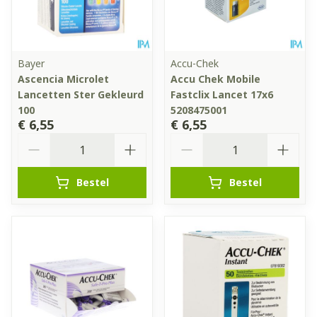
Bayer
Accu-Chek
Ascencia Microlet
Accu Chek Mobile
Lancetten Ster Gekleurd
Fastclix Lancet 17x6
100
5208475001
€ 6,55
€ 6,55
Aantal
Aantal
Bestel
Bestel