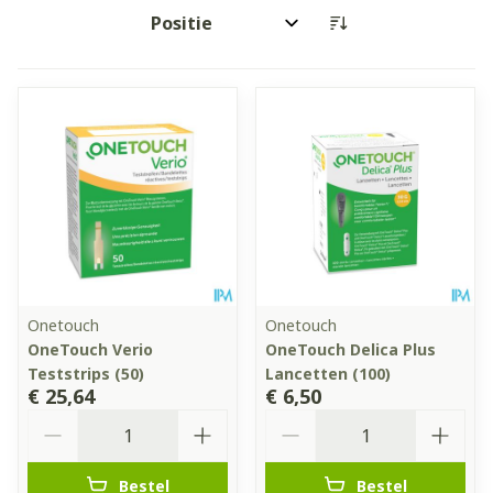
Sorteer op:
Onetouch
Onetouch
OneTouch Verio
OneTouch Delica Plus
Teststrips (50)
Lancetten (100)
€ 25,64
€ 6,50
Aantal
Aantal
Bestel
Bestel