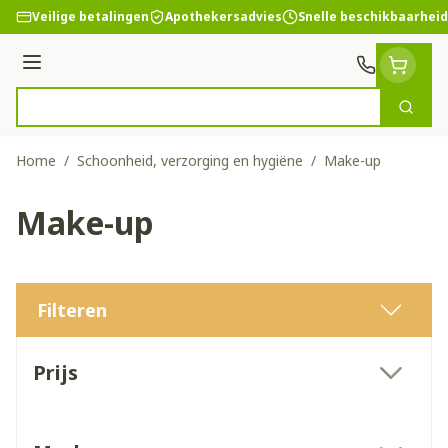
Ga naar de inhoud
Veilige betalingen
Apothekersadvies
Snelle beschikbaarheid
Menu
Zoek
Product, merk, categorie...
Home
/
Schoonheid, verzorging en hygiëne
/
Make-up
Make-up
Filteren
Doorgaan naar productlijst
Prijs
filter