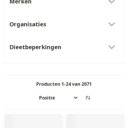
Merken
filter
Organisaties
filter
Dieetbeperkingen
filter
Producten
1
-
24
van
2071
Sorteer op: