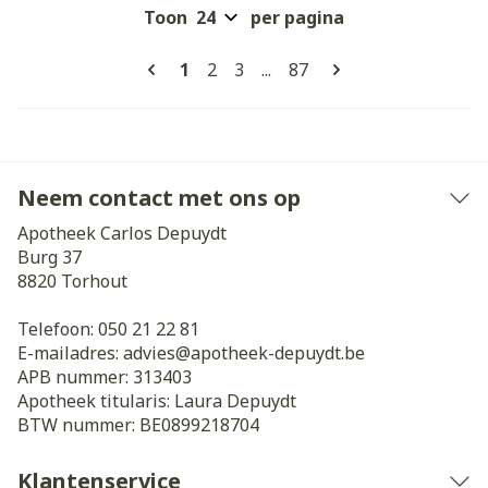
Toon
per pagina
Pagina's
U lees momenteel pagina
Pagina
Pagina
Pagina
1
2
3
...
87
Neem contact met ons op
Apotheek Carlos Depuydt
Burg 37
8820
Torhout
Telefoon:
050 21 22 81
E-mailadres:
advies@
apotheek-depuydt.be
APB nummer:
313403
Apotheek titularis:
Laura Depuydt
BTW nummer:
BE0899218704
Klantenservice