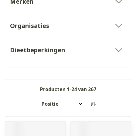
Merken
filter
Organisaties
filter
Dieetbeperkingen
filter
Producten
1
-
24
van
267
Sorteer op: