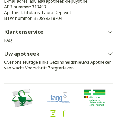
E-mailadres:
advies@
apotheek-depuydt.be
APB nummer:
313403
Apotheek titularis:
Laura Depuydt
BTW nummer:
BE0899218704
Klantenservice
FAQ
Uw apotheek
Over ons
Nuttige links
Gezondheidsnieuws
Apotheker
van wacht
Voorschrift
Zorgtarieven