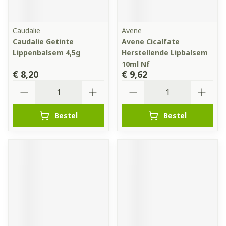
Caudalie
Avene
Caudalie Getinte
Avene Cicalfate
Lippenbalsem 4,5g
Herstellende Lipbalsem
10ml Nf
€ 8,20
€ 9,62
Aantal
Aantal
Bestel
Bestel