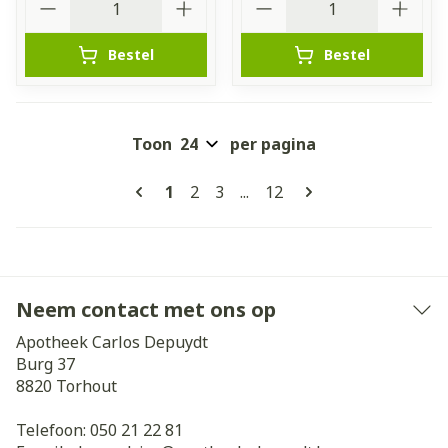
Bestel
Bestel
Toon
per pagina
Pagina's
U lees momenteel pagina
Pagina
Pagina
Pagina
1
2
3
...
12
Neem contact met ons op
Apotheek Carlos Depuydt
Burg 37
8820
Torhout
Telefoon:
050 21 22 81