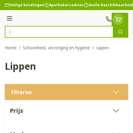
Ga naar de inhoud
Veilige betalingen
Apothekersadvies
Snelle beschikbaarheid
Menu
Zoek
Product, merk, categorie...
Home
/
Schoonheid, verzorging en hygiëne
/
Lippen
Lippen
Filteren
Doorgaan naar productlijst
Prijs
filter