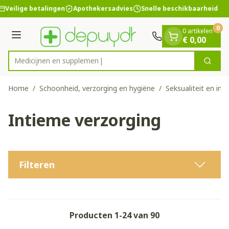
Dia 1 van 1
Ga naar de inhoud
Veilige betalingen
Apothekersadvies
Snelle beschikbaarheid
0
0 artikelen
Menu
€ 0,00
Medic
Zoek
Product, merk, categorie...
Home
/
Schoonheid, verzorging en hygiëne
/
Seksualiteit en int
Intieme verzorging
Filteren
Producten
1
-
24
van
90