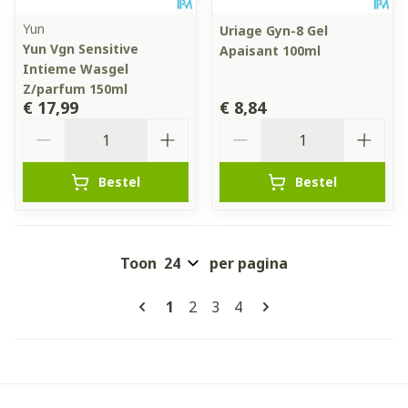
Yun
Uriage Gyn-8 Gel
Yun Vgn Sensitive
Apaisant 100ml
Intieme Wasgel
Z/parfum 150ml
€ 17,99
€ 8,84
Aantal
Aantal
Bestel
Bestel
Toon
per pagina
Pagina's
U lees momenteel pagina
Pagina
Pagina
Pagina
1
2
3
4