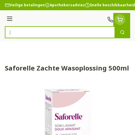
Ga naar de inhoud
Veilige betalingen
Apothekersadvies
Snelle beschikbaarheid
Menu
Zoek
Product, merk, categorie...
Saforelle Zachte Wasoplossing 500ml