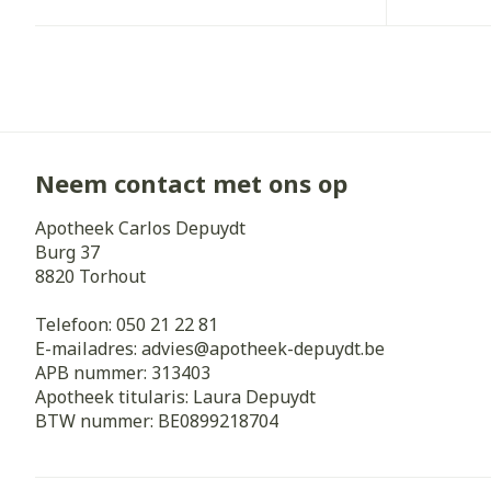
Zuurstof
Eelt
Eksteroog - li
Ademhalingss
Toon meer
Spieren en g
Neem contact met ons op
Specifiek vo
Naalden en s
Apotheek Carlos Depuydt
Lichaamsverzo
Burg 37
Infecties
Spuiten
8820
Torhout
Deodorant
Oplossing voor
Gezichtsverzo
Telefoon:
050 21 22 81
Naalden
Luizen
E-mailadres:
advies@
apotheek-depuydt.be
APB nummer:
313403
Naalden voor 
Apotheek titularis:
Laura Depuydt
- pennaalden
Diagnostica
BTW nummer:
BE0899218704
Toon meer