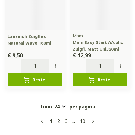
Mam
Lansinoh Zuigfles
Mam Easy Start A/colic
Natural Wave 160ml
Zuigfl. Matt Uni320ml
€ 9,50
€ 12,99
Aantal
Aantal
Bestel
Bestel
Toon
per pagina
Pagina's
U lees momenteel pagina
Pagina
Pagina
Pagina
1
2
3
...
10