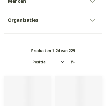
Merken
filter
Organisaties
filter
Producten
1
-
24
van
229
Sorteer op: