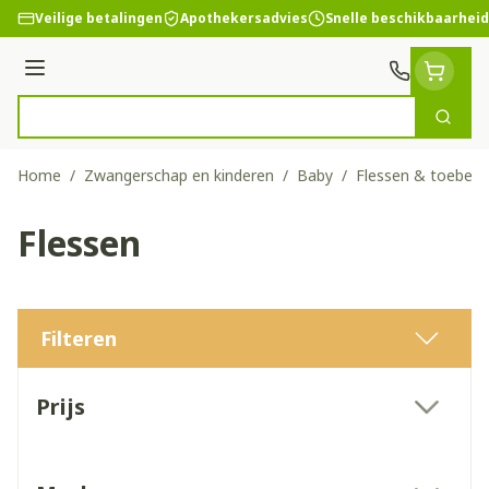
Ga naar de inhoud
Veilige betalingen
Apothekersadvies
Snelle beschikbaarheid
Menu
Zoek
Product, merk, categorie...
Home
/
Zwangerschap en kinderen
/
Baby
/
Flessen & toebeh
Flessen
Filteren
Doorgaan naar productlijst
Prijs
filter