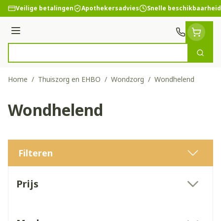
Ga naar de inhoud
Veilige betalingen
Apothekersadvies
Snelle beschikbaarheid
Menu
Zoek
Product, merk, categorie...
Home
/
Thuiszorg en EHBO
/
Wondzorg
/
Wondhelend
Wondhelend
Filteren
Doorgaan naar productlijst
Prijs
filter