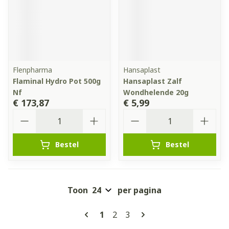
Flenpharma
Hansaplast
Flaminal Hydro Pot 500g
Hansaplast Zalf
Nf
Wondhelende 20g
€ 173,87
€ 5,99
Aantal
Aantal
Bestel
Bestel
Toon
per pagina
Pagina's
U lees momenteel pagina
Pagina
Pagina
1
2
3