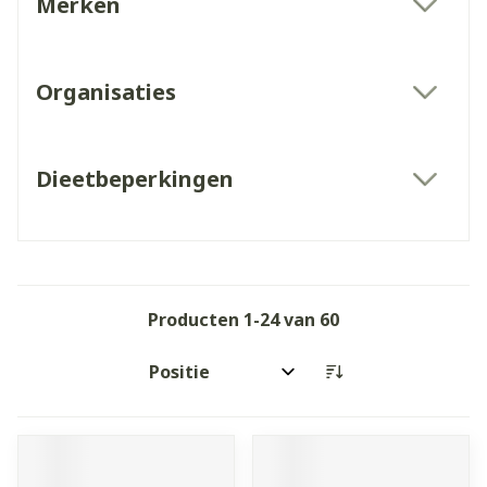
Merken
filter
Organisaties
filter
Dieetbeperkingen
filter
Producten
1
-
24
van
60
Sorteer op: