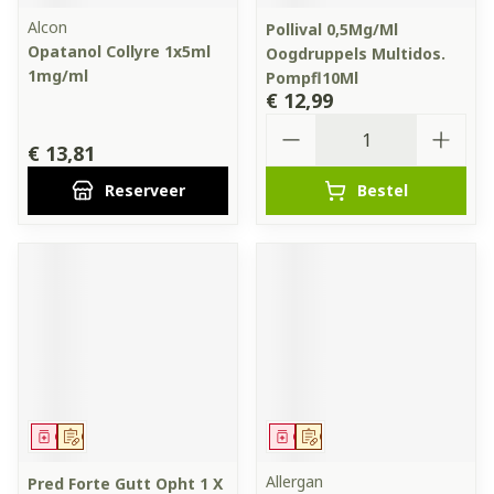
Alcon
Pollival 0,5Mg/Ml
Opatanol Collyre 1x5ml
Oogdruppels Multidos.
1mg/ml
Pompfl10Ml
€ 12,99
Aantal
€ 13,81
Reserveer
Bestel
Geneesmiddel
Op voorschrift
Geneesmiddel
Op voorschrift
Allergan
Pred Forte Gutt Opht 1 X