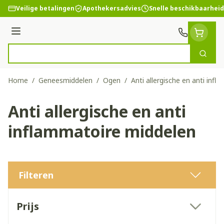
Ga naar de inhoud
Veilige betalingen
Apothekersadvies
Snelle beschikbaarheid
Menu
Zoek
Product, merk, categorie...
Home
/
Geneesmiddelen
/
Ogen
/
Anti allergische en anti inf
Anti allergische en anti
inflammatoire middelen
Filteren
Doorgaan naar productlijst
Prijs
filter