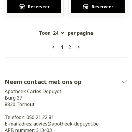
Reserveer
Reserveer
Toon
per pagina
Pagina's
U lees momenteel pagina
Pagina
1
2
Neem contact met ons op
Apotheek Carlos Depuydt
Burg 37
8820
Torhout
Telefoon:
050 21 22 81
E-mailadres:
advies@
apotheek-depuydt.be
APB nummer:
313403