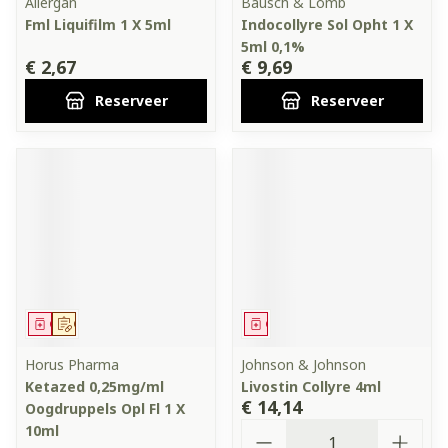
Allergan
Bausch & Lomb
Fml Liquifilm 1 X 5ml
Indocollyre Sol Opht 1 X
5ml 0,1%
€ 2,67
€ 9,69
Reserveer
Reserveer
Geneesmiddel
Op voorschrift
Geneesmiddel
Horus Pharma
Johnson & Johnson
Ketazed 0,25mg/ml
Livostin Collyre 4ml
€ 14,14
Oogdruppels Opl Fl 1 X
Aantal
10ml