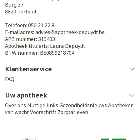
Burg 37
8820
Torhout
Telefoon:
050 21 22 81
E-mailadres:
advies@
apotheek-depuydt.be
APB nummer:
313403
Apotheek titularis:
Laura Depuydt
BTW nummer:
BE0899218704
Klantenservice
FAQ
Uw apotheek
Over ons
Nuttige links
Gezondheidsnieuws
Apotheker
van wacht
Voorschrift
Zorgtarieven