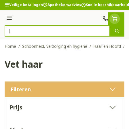
Ga naar de inhoud
Veilige betalingen
Apothekersadvies
Snelle beschikbaarheid
Menu
Zoek
Product, merk, categorie...
Home
/
Schoonheid, verzorging en hygiëne
/
Haar en Hoofd
/
V
Vet haar
Filteren
Doorgaan naar productlijst
Prijs
filter