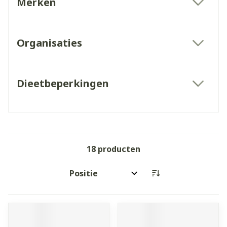
Merken
filter
Organisaties
filter
Dieetbeperkingen
filter
18
producten
Sorteer op: