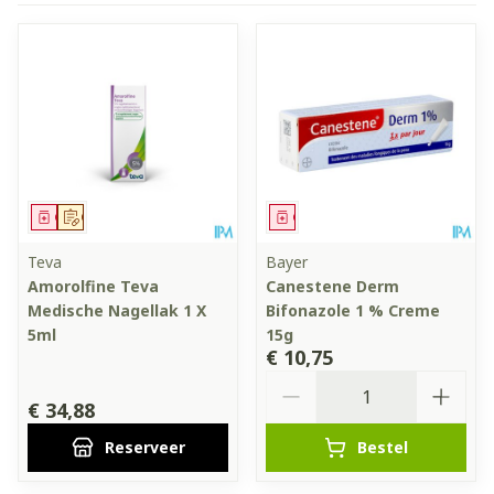
Geneesmiddel
Op voorschrift
Geneesmiddel
Teva
Bayer
Amorolfine Teva
Canestene Derm
Medische Nagellak 1 X
Bifonazole 1 % Creme
5ml
15g
€ 10,75
Aantal
€ 34,88
Reserveer
Bestel