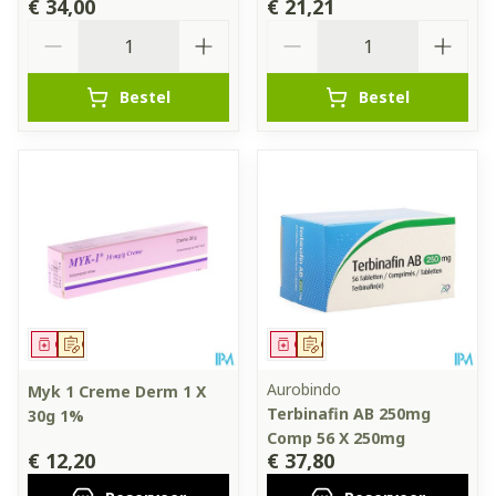
€ 34,00
€ 21,21
Aantal
Aantal
Bestel
Bestel
Geneesmiddel
Op voorschrift
Geneesmiddel
Op voorschrift
Aurobindo
Myk 1 Creme Derm 1 X
Terbinafin AB 250mg
30g 1%
Comp 56 X 250mg
€ 12,20
€ 37,80