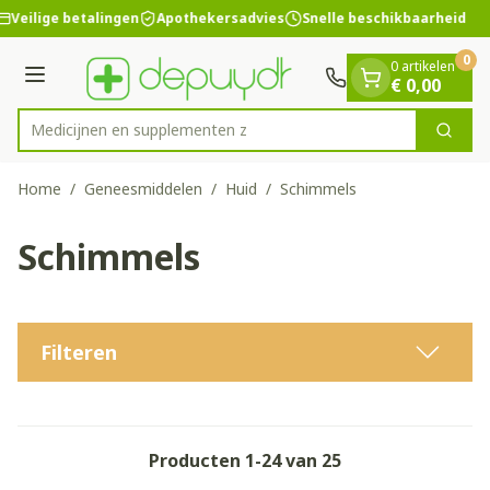
Dia 1 van 1
Ga naar de inhoud
Veilige betalingen
Apothekersadvies
Snelle beschikbaarheid
0
0 artikelen
Menu
€ 0,00
Medicijnen
Zoek
Product, merk, categorie...
Home
/
Geneesmiddelen
/
Huid
/
Schimmels
Schimmels
Filteren
Producten
1
-
24
van
25