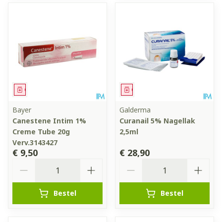
Geneesmiddel
Geneesmiddel
Bayer
Galderma
Canestene Intim 1%
Curanail 5% Nagellak
Creme Tube 20g
2,5ml
Verv.3143427
€ 9,50
€ 28,90
Aantal
Aantal
Bestel
Bestel