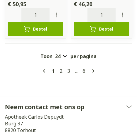
€ 50,95
€ 46,20
Aantal
Aantal
Bestel
Bestel
Toon
per pagina
Pagina's
U lees momenteel pagina
Pagina
Pagina
Pagina
1
2
3
...
6
Neem contact met ons op
Apotheek Carlos Depuydt
Burg 37
8820
Torhout