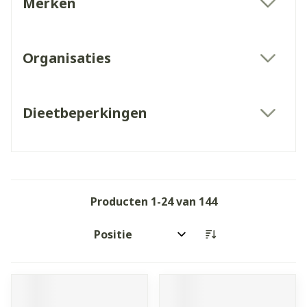
Merken
filter
Organisaties
filter
Dieetbeperkingen
filter
Producten
1
-
24
van
144
Sorteer op: