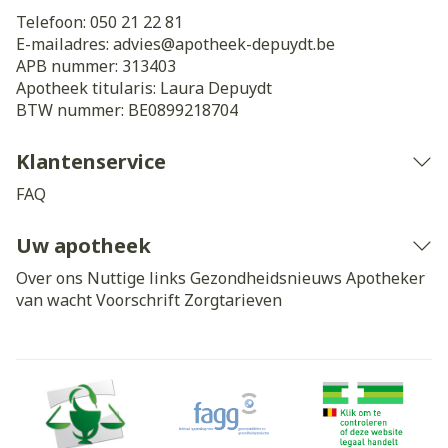
Telefoon:
050 21 22 81
E-mailadres:
advies@
apotheek-depuydt.be
APB nummer:
313403
Apotheek titularis:
Laura Depuydt
BTW nummer:
BE0899218704
Klantenservice
FAQ
Uw apotheek
Over ons
Nuttige links
Gezondheidsnieuws
Apotheker
van wacht
Voorschrift
Zorgtarieven