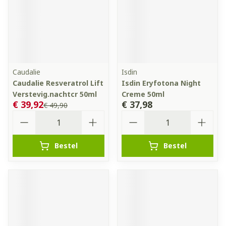
Caudalie
Isdin
Caudalie Resveratrol Lift
Isdin Eryfotona Night
Verstevig.nachtcr 50ml
Creme 50ml
€ 39,92
€ 37,98
€ 49,90
Aantal
Aantal
Bestel
Bestel