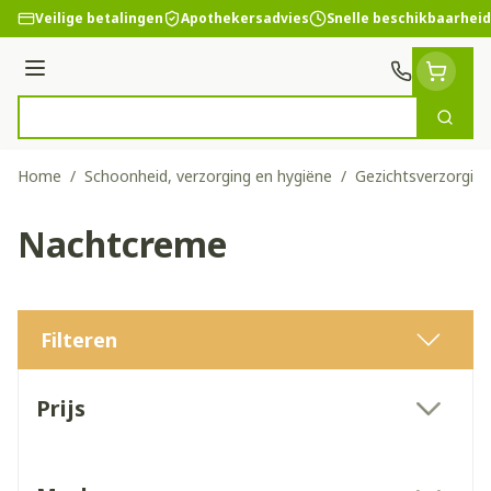
Ga naar de inhoud
Veilige betalingen
Apothekersadvies
Snelle beschikbaarheid
Menu
Zoek
Product, merk, categorie...
Home
/
Schoonheid, verzorging en hygiëne
/
Gezichtsverzorging
Nachtcreme
Filteren
Doorgaan naar productlijst
Prijs
filter