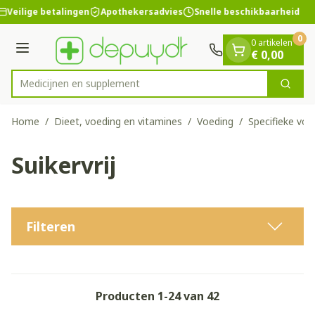
Dia 1 van 1
Ga naar de inhoud
Veilige betalingen
Apothekersadvies
Snelle beschikbaarheid
0
0 artikelen
Menu
€ 0,00
Medic
Zoek
Product, merk, categorie...
Home
/
Dieet, voeding en vitamines
/
Voeding
/
Specifieke voe
Suikervrij
Filteren
Producten
1
-
24
van
42