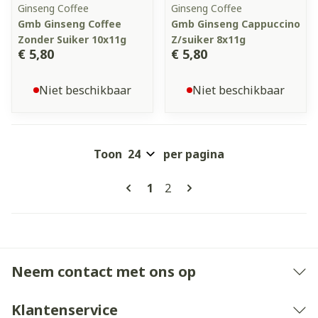
Ginseng Coffee
Ginseng Coffee
Gmb Ginseng Coffee
Gmb Ginseng Cappuccino
Zonder Suiker 10x11g
Z/suiker 8x11g
€ 5,80
€ 5,80
Niet beschikbaar
Niet beschikbaar
Toon
per pagina
Pagina's
U lees momenteel pagina
Pagina
1
2
Neem contact met ons op
Klantenservice