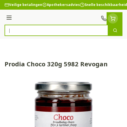
Ga naar de inhoud
Veilige betalingen
Apothekersadvies
Snelle beschikbaarheid
Menu
Zoek
Product, merk, categorie...
Prodia Choco 320g 5982 Revogan