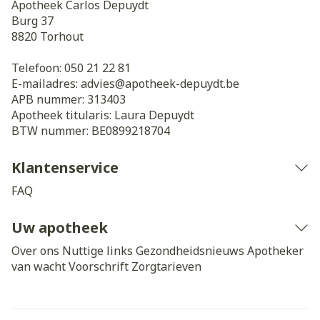
Apotheek Carlos Depuydt
Burg 37
8820
Torhout
Telefoon:
050 21 22 81
E-mailadres:
advies@
apotheek-depuydt.be
APB nummer:
313403
Apotheek titularis:
Laura Depuydt
BTW nummer:
BE0899218704
Klantenservice
FAQ
Uw apotheek
Over ons
Nuttige links
Gezondheidsnieuws
Apotheker
van wacht
Voorschrift
Zorgtarieven