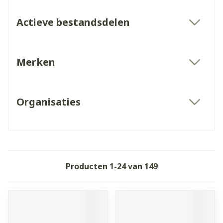
Actieve bestandsdelen
filter
Merken
filter
Organisaties
filter
Producten
1
-
24
van
149