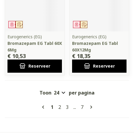
Geneesmiddel
Op voorschrift
Geneesmiddel
Op voorschrift
Eurogenerics (EG)
Eurogenerics (EG)
Bromazepam EG Tabl 60X
Bromazepam EG Tabl
6Mg
60X12Mg
€ 10,53
€ 18,35
Reserveer
Reserveer
Toon
per pagina
Pagina's
U lees momenteel pagina
Pagina
Pagina
Pagina
1
2
3
...
7