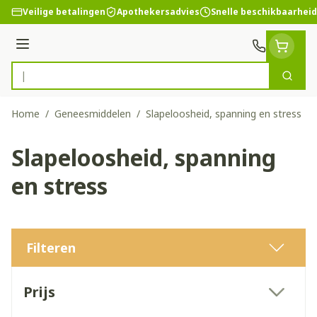
Ga naar de inhoud
Veilige betalingen
Apothekersadvies
Snelle beschikbaarheid
Menu
Zoek
Product, merk, categorie...
Home
/
Geneesmiddelen
/
Slapeloosheid, spanning en stress
Slapeloosheid, spanning
en stress
Filteren
Doorgaan naar productlijst
Prijs
filter