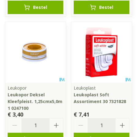
Bestel
Bestel
Leukopor
Leukoplast
Leukopor Deksel
Leukoplast Soft
Kleefpleist. 1,25cmx5,0m
Assortiment 30 7321828
1 0247100
€ 3,40
€ 7,41
Aantal
Aantal