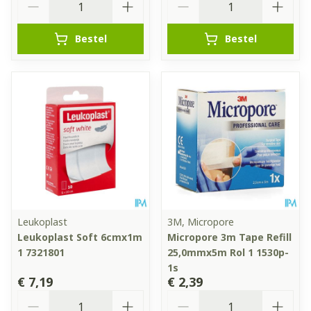
Bestel
Bestel
Leukoplast
3M, Micropore
Leukoplast Soft 6cmx1m
Micropore 3m Tape Refill
1 7321801
25,0mmx5m Rol 1 1530p-
1s
€ 7,19
€ 2,39
Aantal
Aantal