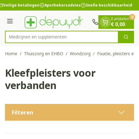
Dia 1 van 1
Ga naar de inhoud
Veilige betalingen
Apothekersadvies
Snelle beschikbaarheid
0
0 artikelen
Menu
€ 0,00
Medicij
Zoek
Product, merk, categorie...
Home
/
Thuiszorg en EHBO
/
Wondzorg
/
Fixatie, pleisters en 
Kleefpleisters voor
verbanden
Filteren