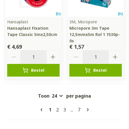
Hansaplast
3M, Micropore
Hansaplast Fixation
Micropore 3m Tape
Tape Classic 5mx2,50cm
12,5mmx5m Rol 1 1530p-
0s
€ 4,69
€ 1,57
Aantal
Aantal
Bestel
Bestel
Toon
per pagina
Pagina's
U lees momenteel pagina
Pagina
Pagina
Pagina
1
2
3
...
7