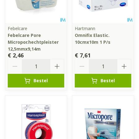
Febelcare
Hartmann
Febelcare Pore
Omnifix Elastic.
Micropor.hechtpleister
10cmx10m 1 P/s
12,5mmx9,14m
€ 2,46
€ 7,61
Aantal
Aantal
Bestel
Bestel