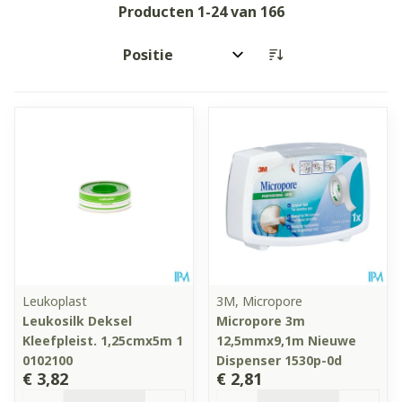
Producten
1
-
24
van
166
Sorteer op:
Leukoplast
3M, Micropore
Leukosilk Deksel
Micropore 3m
Kleefpleist. 1,25cmx5m 1
12,5mmx9,1m Nieuwe
0102100
Dispenser 1530p-0d
€ 3,82
€ 2,81
Aantal
Aantal