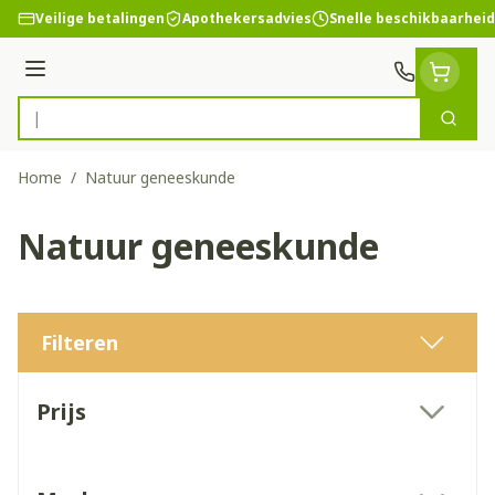
Ga naar de inhoud
Veilige betalingen
Apothekersadvies
Snelle beschikbaarheid
Menu
Zoek
Product, merk, categorie...
Home
/
Natuur geneeskunde
Natuur geneeskunde
Filteren
Doorgaan naar productlijst
Prijs
filter