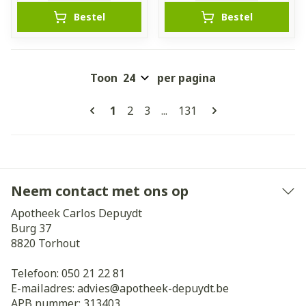
Bestel
Bestel
Toon
per pagina
Pagina's
U lees momenteel pagina
Pagina
Pagina
Pagina
1
2
3
...
131
Neem contact met ons op
Apotheek Carlos Depuydt
Burg 37
8820
Torhout
Telefoon:
050 21 22 81
E-mailadres:
advies@
apotheek-depuydt.be
APB nummer:
313403