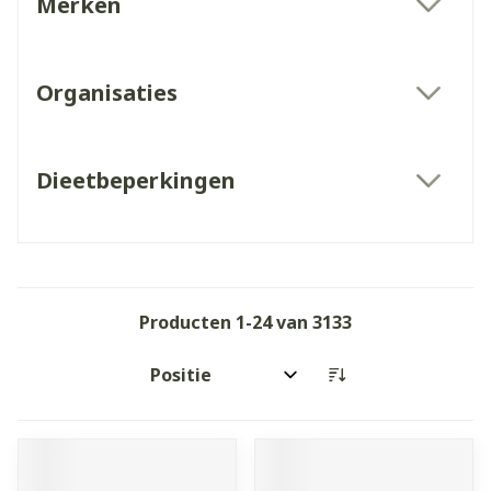
Merken
filter
Organisaties
filter
Dieetbeperkingen
filter
Producten
1
-
24
van
3133
Sorteer op: