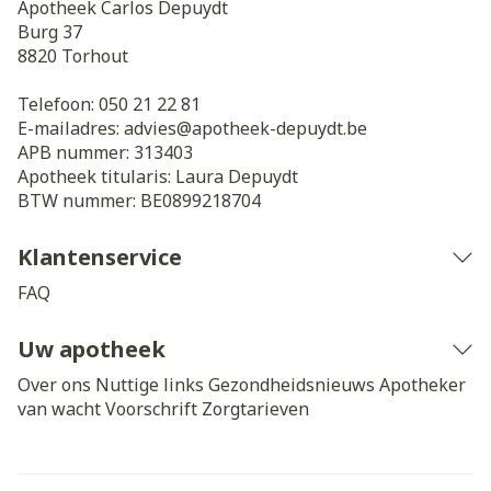
Apotheek Carlos Depuydt
Burg 37
8820
Torhout
Telefoon:
050 21 22 81
E-mailadres:
advies@
apotheek-depuydt.be
APB nummer:
313403
Apotheek titularis:
Laura Depuydt
BTW nummer:
BE0899218704
Klantenservice
FAQ
Uw apotheek
Over ons
Nuttige links
Gezondheidsnieuws
Apotheker
van wacht
Voorschrift
Zorgtarieven