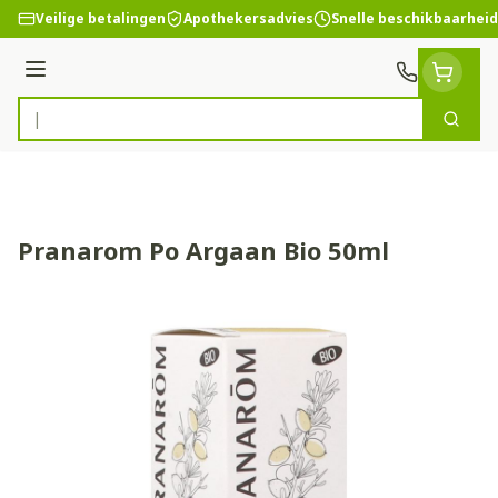
Ga naar de inhoud
Veilige betalingen
Apothekersadvies
Snelle beschikbaarheid
Menu
Zoek
Product, merk, categorie...
Pranarom Po Argaan Bio 50ml