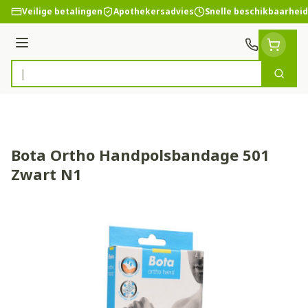
Ga naar de inhoud
Veilige betalingen
Apothekersadvies
Snelle beschikbaarheid
Menu
Zoek
Product, merk, categorie...
Bota Ortho Handpolsbandage 501
Zwart N1