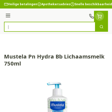
Ga naar de inhoud
Veilige betalingen
Apothekersadvies
Snelle beschikbaarheid
Menu
Zoek
Product, merk, categorie...
Mustela Pn Hydra Bb Lichaamsmelk
750ml