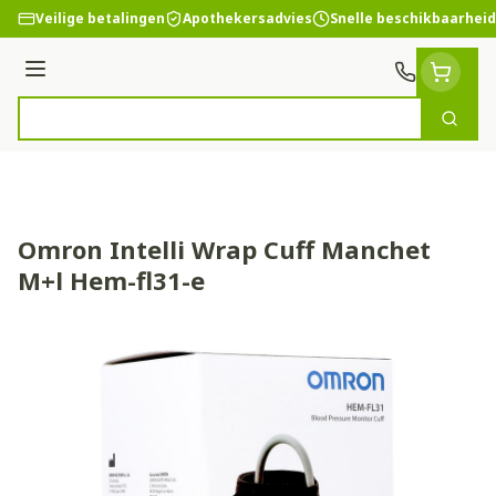
Ga naar de inhoud
Veilige betalingen
Apothekersadvies
Snelle beschikbaarheid
Menu
Zoek
Product, merk, categorie...
Omron Intelli Wrap Cuff Manchet
M+l Hem-fl31-e