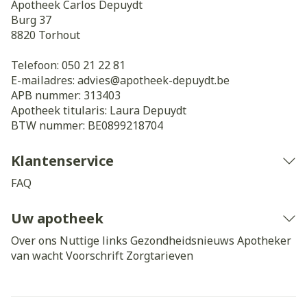
Apotheek Carlos Depuydt
Burg 37
8820
Torhout
Telefoon:
050 21 22 81
E-mailadres:
advies@
apotheek-depuydt.be
APB nummer:
313403
Apotheek titularis:
Laura Depuydt
BTW nummer:
BE0899218704
Klantenservice
FAQ
Uw apotheek
Over ons
Nuttige links
Gezondheidsnieuws
Apotheker
van wacht
Voorschrift
Zorgtarieven