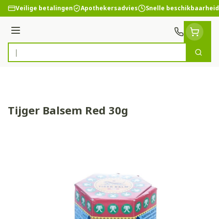
Ga naar de inhoud
Veilige betalingen
Apothekersadvies
Snelle beschikbaarheid
Menu
Zoek
Product, merk, categorie...
Tijger Balsem Red 30g