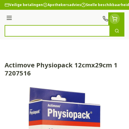
Ga naar de inhoud
Veilige betalingen
Apothekersadvies
Snelle beschikbaarheid
Menu
Zoek
Product, merk, categorie...
Actimove Physiopack 12cmx29cm 1
7207516