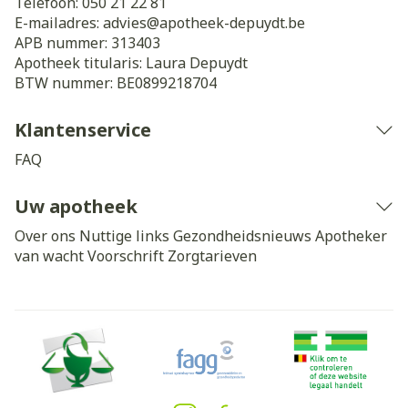
Telefoon:
050 21 22 81
E-mailadres:
advies@
apotheek-depuydt.be
APB nummer:
313403
Apotheek titularis:
Laura Depuydt
BTW nummer:
BE0899218704
Klantenservice
FAQ
Uw apotheek
Over ons
Nuttige links
Gezondheidsnieuws
Apotheker
van wacht
Voorschrift
Zorgtarieven