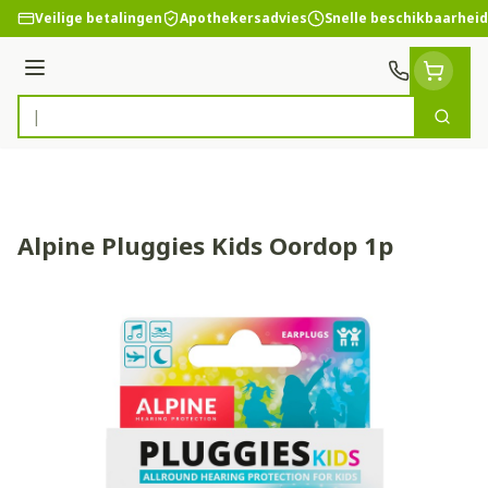
Ga naar de inhoud
Veilige betalingen
Apothekersadvies
Snelle beschikbaarheid
Menu
Zoek
Product, merk, categorie...
Alpine Pluggies Kids Oordop 1p