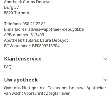
Apotheek Carlos Depuydt
Burg 37
8820
Torhout
Telefoon:
050 21 22 81
E-mailadres:
advies@
apotheek-depuydt.be
APB nummer:
313403
Apotheek titularis:
Laura Depuydt
BTW nummer:
BE0899218704
Klantenservice
FAQ
Uw apotheek
Over ons
Nuttige links
Gezondheidsnieuws
Apotheker
van wacht
Voorschrift
Zorgtarieven