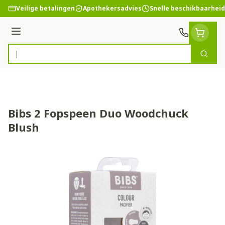
Ga naar de inhoud
Veilige betalingen
Apothekersadvies
Snelle beschikbaarheid
Menu
Zoek
Product, merk, categorie...
Bibs 2 Fopspeen Duo Woodchuck
Blush