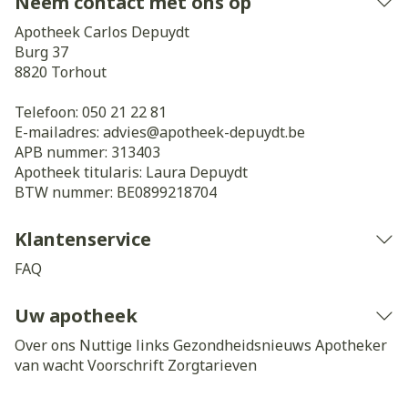
Neem contact met ons op
Apotheek Carlos Depuydt
Burg 37
8820
Torhout
Telefoon:
050 21 22 81
E-mailadres:
advies@
apotheek-depuydt.be
APB nummer:
313403
Apotheek titularis:
Laura Depuydt
BTW nummer:
BE0899218704
Klantenservice
FAQ
Uw apotheek
Over ons
Nuttige links
Gezondheidsnieuws
Apotheker
van wacht
Voorschrift
Zorgtarieven