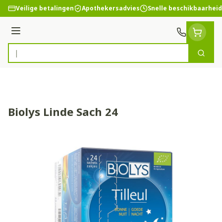
Ga naar de inhoud
Veilige betalingen
Apothekersadvies
Snelle beschikbaarheid
Menu
Zoek
Product, merk, categorie...
Biolys Linde Sach 24