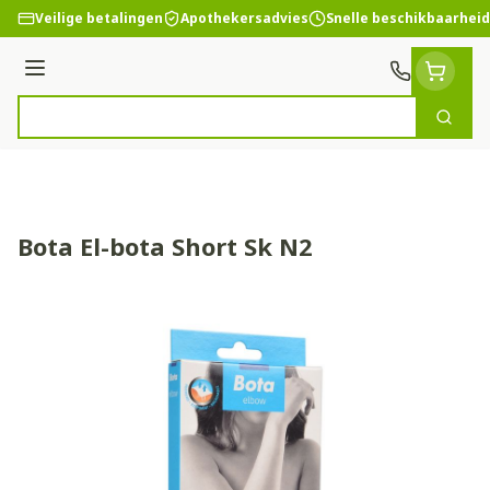
Ga naar de inhoud
Veilige betalingen
Apothekersadvies
Snelle beschikbaarheid
Menu
Zoek
Product, merk, categorie...
Bota El-bota Short Sk N2