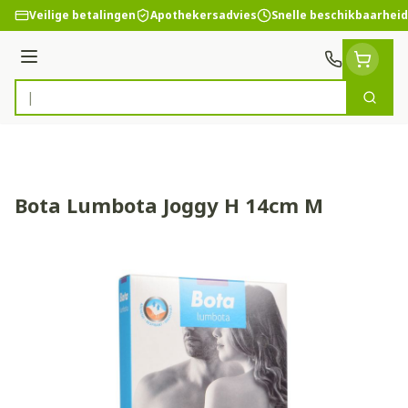
Ga naar de inhoud
Veilige betalingen
Apothekersadvies
Snelle beschikbaarheid
Menu
Zoek
Product, merk, categorie...
Bota Lumbota Joggy H 14cm M