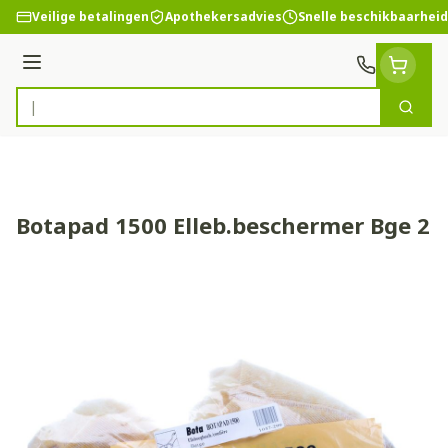
Ga naar de inhoud
Veilige betalingen
Apothekersadvies
Snelle beschikbaarheid
Menu
Zoek
Product, merk, categorie...
Botapad 1500 Elleb.beschermer Bge 2