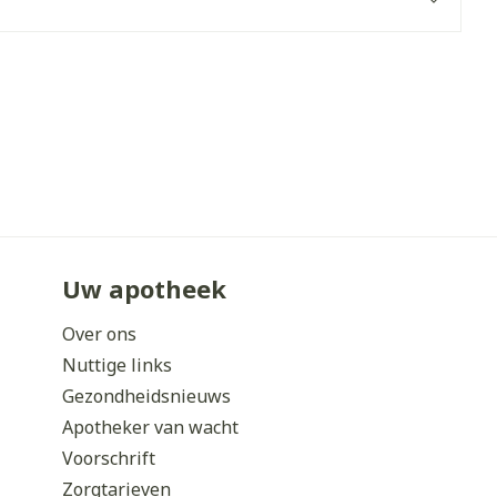
erende
Parfums en
geurproducten
Uw apotheek
Over ons
CBD
Nuttige links
Gezondheidsnieuws
Apotheker van wacht
Voorschrift
Zorgtarieven