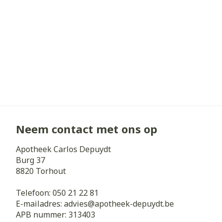
Haar
Gezichtsverz
Pillendozen e
Pigmentstoorn
accessoires
Gevoelige huid
geïrriteerde h
Gemengde hui
Doffe huid
Toon meer
Neem contact met ons op
Apotheek Carlos Depuydt
Snurken
Burg 37
8820
Torhout
Telefoon:
050 21 22 81
E-mailadres:
advies@
apotheek-depuydt.be
APB nummer:
313403