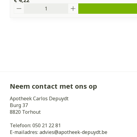
€ 4,22
Aantal
Neem contact met ons op
Apotheek Carlos Depuydt
Burg 37
8820
Torhout
Telefoon:
050 21 22 81
E-mailadres:
advies@
apotheek-depuydt.be