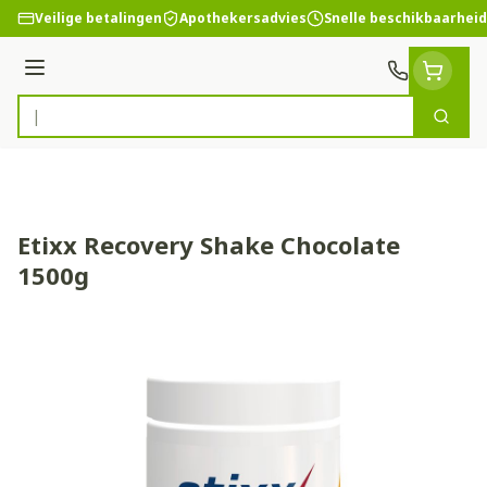
Ga naar de inhoud
Veilige betalingen
Apothekersadvies
Snelle beschikbaarheid
Menu
Zoek
Product, merk, categorie...
Etixx Recovery Shake Chocolate
1500g