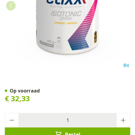
Etixx Isotonic Orange-man
Op voorraad
€ 32,33
Aantal
Bestel