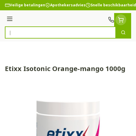
Ga naar de inhoud
Veilige betalingen
Apothekersadvies
Snelle beschikbaarheid
Menu
Zoek
Product, merk, categorie...
Etixx Isotonic Orange-mango 1000g