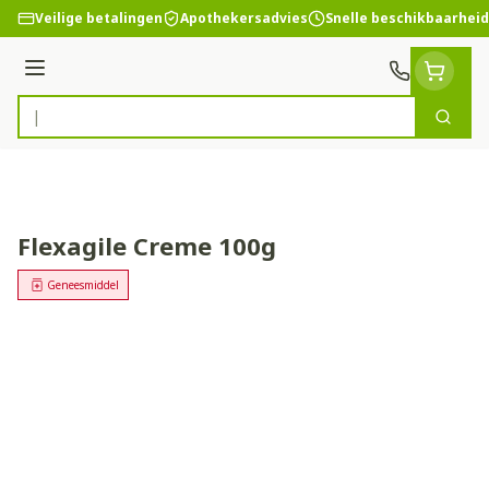
Ga naar de inhoud
Veilige betalingen
Apothekersadvies
Snelle beschikbaarheid
Menu
Zoek
Product, merk, categorie...
Flexagile Creme 100g
Geneesmiddel