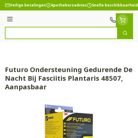
Ga naar de inhoud
Veilige betalingen
Apothekersadvies
Snelle beschikbaarheid
Menu
Zoek
Product, merk, categorie...
Futuro Ondersteuning Gedurende De
Nacht Bij Fasciitis Plantaris 48507,
Aanpasbaar