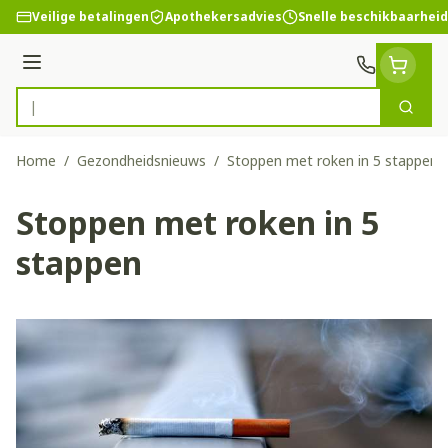
Ga naar de inhoud
Veilige betalingen
Apothekersadvies
Snelle beschikbaarheid
Menu
Zoek
Product, merk, categorie...
Home
/
Gezondheidsnieuws
/
Stoppen met roken in 5 stappen
Stoppen met roken in 5
stappen