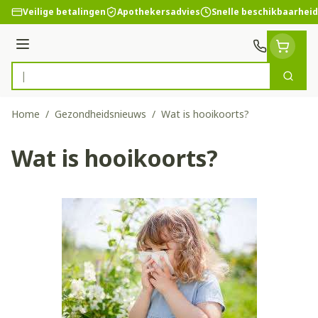
Ga naar de inhoud
Veilige betalingen
Apothekersadvies
Snelle beschikbaarheid
Menu
Zoek
Product, merk, categorie...
Home
/
Gezondheidsnieuws
/
Wat is hooikoorts?
Wat is hooikoorts?