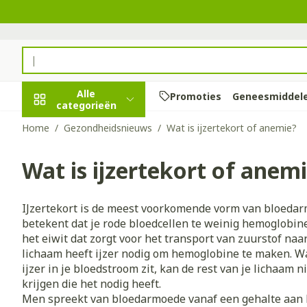
Ga naar de inhoud
Product, merk, categorie...
Alle
Promoties
Geneesmiddel
categorieën
Home
/
Gezondheidsnieuws
/
Wat is ijzertekort of anemie?
Promoties
Wat is ijzertekort of anem
Schoonheid,
Haar en Hoof
Afslanken
Zwangerscha
Geheugen
Aromatherap
Lenzen en bri
Insecten
Maag darm st
verzorging en
hygiëne
Kammen - ont
Maaltijdverva
Zwangerschaps
Verstuiver
Lensproducte
Verzorging in
Maagzuur
Toon submenu voor Schoonhei
IJzertekort is de meest voorkomende vorm van bloeda
Seksualiteit
Beschadigd ha
Eetlustremme
Borstvoeding
Essentiële oli
Brillen
Anti insecten
Lever, galblaas
betekent dat je rode bloedcellen te weinig hemoglobin
Dieet, voeding en
hoofdirritatie
pancreas
het eiwit dat zorgt voor het transport van zuurstof naa
Platte buik
Lichaamsverzo
Complex - com
Teken tang of 
vitamines
Toon submenu voor Dieet, vo
lichaam heeft ijzer nodig om hemoglobine te maken. 
Styling - spray
Braken
Vetverbrander
Vitamines en
Zware benen
ijzer in je bloedstroom zit, kan de rest van je lichaam 
Zwangerschap en
Verzorging
supplementen
Laxeermiddel
krijgen die het nodig heeft.
Toon meer
kinderen
Men spreekt van bloedarmoede vanaf een gehalte aan 
Oligo-elemen
Honden
Toon submenu voor Zwangers
Toon meer
Toon meer
Toon meer