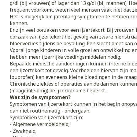
g/dl (bij vrouwen) of lager dan 13 g/dl (bij mannen). 
frequent voorkomt, weten veel mensen vaak niet dat ze
Vitaliteit 50+
Toon submenu voor Vitaliteit
Het is mogelijk om jarenlang symptomen te hebben zon
Thuiszorg
Nagels en ho
kennen.
Mond
Huid
Plantaardige 
Natuur geneeskunde
Er zijn veel oorzaken voor een ijzertekort. Bij vrouwe
Batterijen
Toon submenu voor Natuur g
oorzaak van ijzertekort het gevolg van zware menstrua
Droge mond
Ontsmetten e
Toebehoren
Spijsverterin
Thuiszorg en EHBO
bloedverlies tijdens de bevalling. Een slecht dieet kan o
desinfecteren
Elektrische ta
Toon submenu voor Thuiszor
Vooral jonge kinderen in volle groei en ontwikkeling
Steriel materi
Schimmels
hebben meer ijzerrijke voedingsmiddelen nodig.
Interdentaal - 
Dieren en insecten
Vacht, huid o
Bepaalde medische aandoeningen kunnen interne bloe
Koortsblaasjes 
Toon submenu voor Dieren en
Kunstgebit
een ijzertekort tot gevolg. Voorbeelden hiervan zijn ma
Jeuk
Geneesmiddelen
ibuprofen) kan eveneens kleine bloedingen in de maag
Toon meer
Toon submenu voor Geneesmi
Chronische ziektes of operaties aan de darmen kunnen 
(maagomleiding) de ijzeropname beperkt.
Wat zijn de symptomen?
Symptomen van ijzertekort kunnen in het begin onopval
Voeten en be
Aerosoltherap
zuurstof
dan niet routinematig - ondergaan.
Zware benen
Droge voeten, 
Symptomen van ijzertekort zijn:
Aerosol toeste
kloven
Tabletten
- Algemene vermoeidheid;
- Zwakheid;
Aerosol access
Blaren
Creme, gel en 