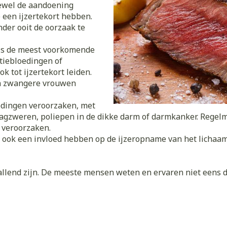
warmtethe
Hoewel de aandoening
 een ijzertekort hebben.
 50+ categorie
der ooit de oorzaak te
Wondzorg
EHBO
even
Spieren en gewrichten
Gemoed en
Neus
Ogen
Ogen
Neus
olie
Homeopathie
n is de meest voorkomende
Vilt
Podologie
eneeskunde categorie
tiebloedingen of
n
Spray
Ooginfecties
Oogspoelin
Tabletten
Handschoenen
Cold - Hot t
g
Oren
Ogen
ok tot ijzertekort leiden.
ndenborstels
Anti allergische en anti
Oogdruppe
warm/koud
Neussprays
g en EHBO categorie
 en zwangere vrouwen
aal
Wondhelend
inflammatoire middelen
flos
Creme - gel
Verbanddo
Brandwonden
f pluimen
Accessoires
dingen veroorzaken, met
- antiviraal
Ontzwellende middelen
 insecten categorie
Droge ogen
Medische h
agzweren, poliepen in de dikke darm of darmkanker. Regelmat
Toon meer
Glaucoom
 veroorzaken.
Toon meer
ddelen categorie
ook een invloed hebben op de ijzeropname van het lichaam. H
Toon meer
lend zijn. De meeste mensen weten en ervaren niet eens dat
nen
ie en
Nagels
Diabetes
Zonnebesc
Stoma
Hart- en bloedvaten
Bloedverdu
eelt en
Nagellak
Bloedglucosemeter
Aftersun
Stomazakje
stolling
llen
Kalk- en schimmelnagels
Teststrips en naalden
Lippen
Stomaplaat
oires
spray