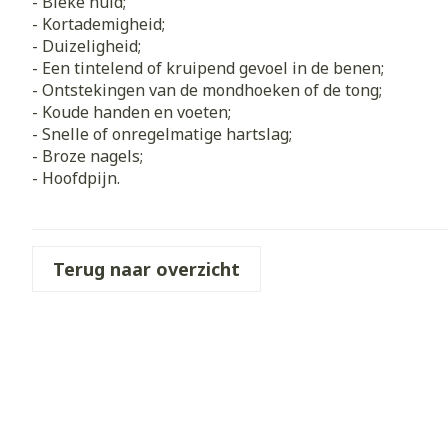
- Bleke huid;
Zuurstof
- Kortademigheid;
Eelt
- Duizeligheid;
Eksteroog - li
- Een tintelend of kruipend gevoel in de benen;
Ademhalingss
- Ontstekingen van de mondhoeken of de tong;
Toon meer
- Koude handen en voeten;
- Snelle of onregelmatige hartslag;
Spieren en g
- Broze nagels;
Specifiek vo
- Hoofdpijn.
Naalden en s
Lichaamsverzo
Infecties
Spuiten
Deodorant
Terug naar overzicht
Oplossing voor
Gezichtsverzo
Naalden
Luizen
Naalden voor 
- pennaalden
Diagnostica
Toon meer