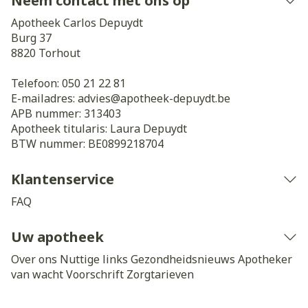
Neem contact met ons op
Apotheek Carlos Depuydt
Burg 37
8820
Torhout
Telefoon:
050 21 22 81
E-mailadres:
advies@
apotheek-depuydt.be
APB nummer:
313403
Apotheek titularis:
Laura Depuydt
BTW nummer:
BE0899218704
Klantenservice
FAQ
Uw apotheek
Over ons
Nuttige links
Gezondheidsnieuws
Apotheker
van wacht
Voorschrift
Zorgtarieven