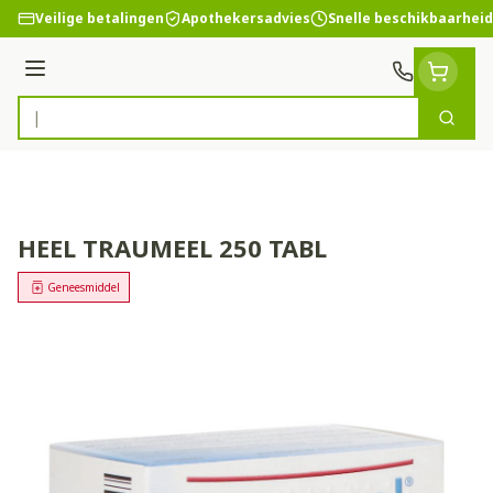
Ga naar de inhoud
Veilige betalingen
Apothekersadvies
Snelle beschikbaarheid
Menu
Zoek
Product, merk, categorie...
HEEL TRAUMEEL 250 TABL
Geneesmiddel