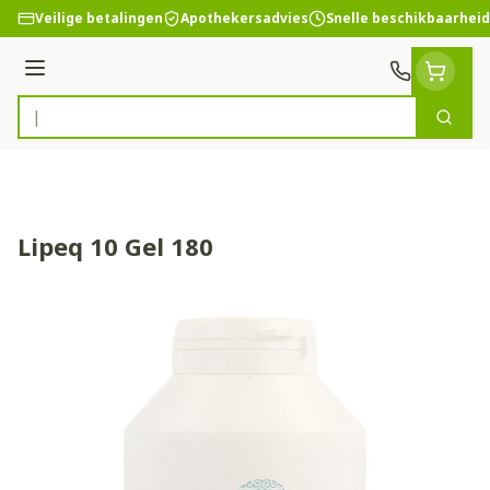
Ga naar de inhoud
Veilige betalingen
Apothekersadvies
Snelle beschikbaarheid
Menu
Zoek
Product, merk, categorie...
Lipeq 10 Gel 180