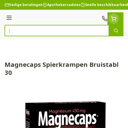
Ga naar de inhoud
Veilige betalingen
Apothekersadvies
Snelle beschikbaarheid
Menu
Zoek
Product, merk, categorie...
Magnecaps Spierkrampen Bruistabl
30